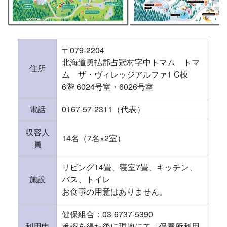
〒079-2204
北海道勇払郡占冠村字中トマム トマ
住所
ム ザ・ヴィレッジアルファ1 C棟
6階 6024号室・6026号室
電話
0167-57-2311（代表）
収容人
14名（7名×2室）
員
リビング14畳、寝室7畳、キッチン、
施設
バス、トイレ
お食事の用意はありません。
健保組合：03-6737-5390
利用申
承認を得た後に現地にて「保養所利用