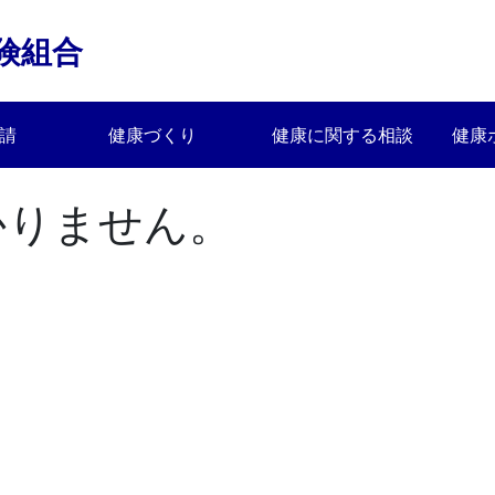
険組合
請
健康づくり
健康に関する相談
健康
かりません。