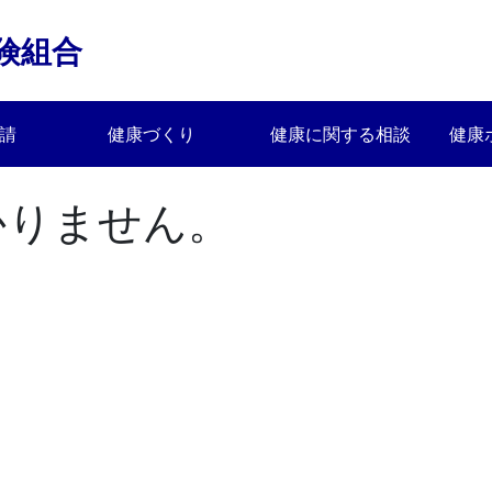
険組合
請
健康づくり
健康に関する相談
健康
かりません。