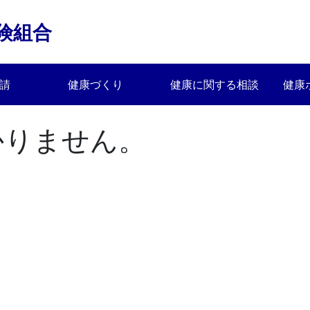
険組合
請
健康づくり
健康に関する相談
健康
かりません。