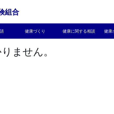
険組合
請
健康づくり
健康に関する相談
健康
かりません。