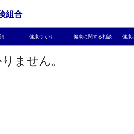
険組合
請
健康づくり
健康に関する相談
健康
かりません。