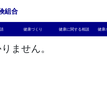
険組合
請
健康づくり
健康に関する相談
健康
かりません。