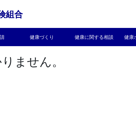
険組合
請
健康づくり
健康に関する相談
健康
かりません。