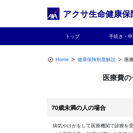
Skip
to
アクサ生命健康保
content
トップ
手続き・申
Home
健康保険制度解説
医
医療費の
70歳未満の人の場合
病気やけがをして医療機関で診療を