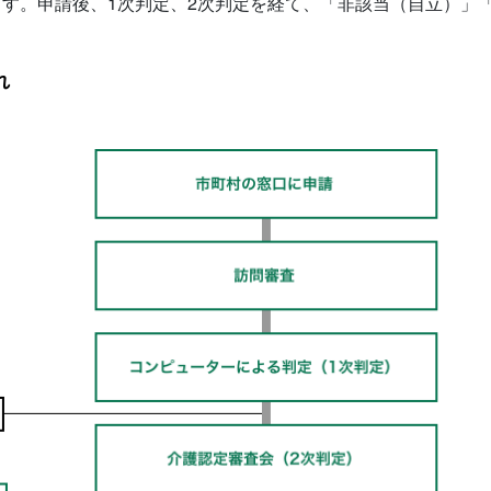
す。申請後、1次判定、2次判定を経て、「非該当（自立）」
れ