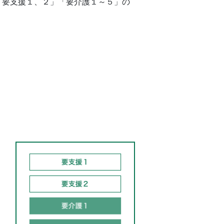
「要支援１、２」「要介護１～５」の