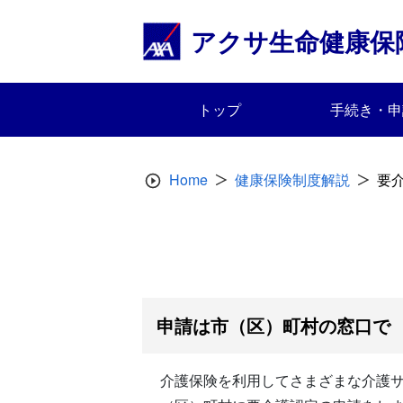
Skip
to
アクサ生命健康保
content
トップ
手続き・申
Home
健康保険制度解説
要
申請は市（区）町村の窓口で
介護保険を利用してさまざまな介護