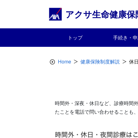
Skip
to
アクサ生命健康保
content
トップ
手続き・申
Home
健康保険制度解説
休
時間外・深夜・休日など、診療時間
たことを電話で問い合わせることも