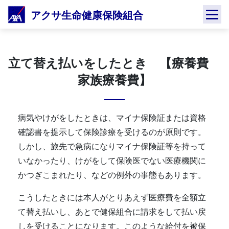
Skip
アクサ生命健康保険組合
to
content
立て替え払いをしたとき 【療養費
家族療養費】
病気やけがをしたときは、マイナ保険証または資格
確認書を提示して保険診療を受けるのが原則です。
しかし、旅先で急病になりマイナ保険証等を持って
いなかったり、けがをして保険医でない医療機関に
かつぎこまれたり、などの例外の事態もあります。
こうしたときには本人がとりあえず医療費を全額立
て替え払いし、あとで健保組合に請求をして払い戻
しを受けることになります。このような給付を被保