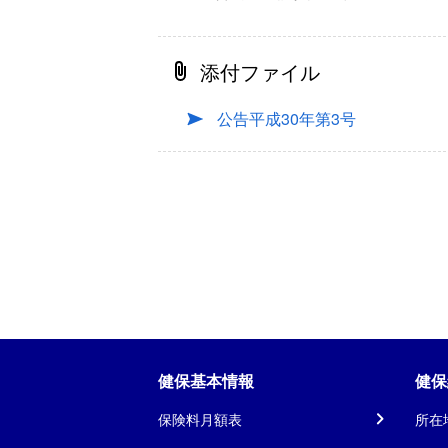
添付ファイル
公告平成30年第3号
健保基本情報
健保
保険料月額表
所在