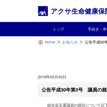
Skip
to
アクサ生命健康保
content
トップ
手続き・申
Home
お知らせ
公告平成30
2018年05月30日
公告平成30年第3号 議員の
組合会互選議員の就任について以