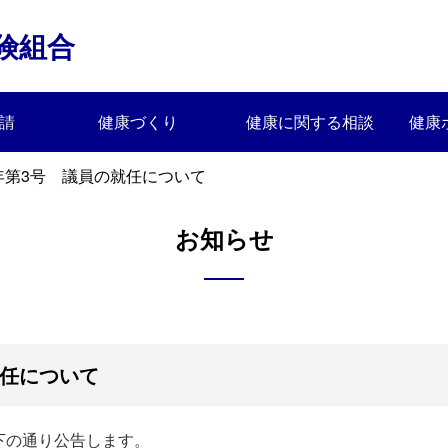
険組合
請
健康づくり
健康に関する相談
健康
年第3号 議員の就任について
お知らせ
就任について
下の通り公告します。