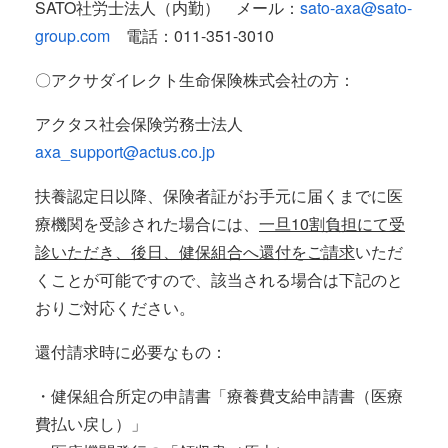
SATO社労士法人（内勤） メール：
sato-axa@sato-
group.com
電話：011-351-3010
〇アクサダイレクト生命保険株式会社の方：
アクタス社会保険労務士法人
axa_support@actus.co.jp
扶養認定日以降、保険者証がお手元に届くまでに医
療機関を受診された場合には、
一旦10割負担にて受
診いただき、後日、健保組合へ還付をご請求
いただ
くことが可能ですので、該当される場合は下記のと
おりご対応ください。
還付請求時に必要なもの：
・健保組合所定の申請書「療養費支給申請書（医療
費払い戻し）」