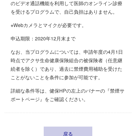
のビデオ通話機能を利用して医師のオンライン診療
を受けるプログラムで、自己負担はありません。
※
Web
カメラとマイクが必要です。
申込期限：
2020
年
12
月末まで
なお、当プログラムについては、申請年度の
4
月
1
日
時点でアクサ生命健康保険組合の被保険者（任意継
続者を除く）であり、過去に禁煙費用補助を受けた
ことがないことを条件に参加が可能です。
詳細な条件等は、健保
HP
の左上のバナーの『禁煙サ
ポートページ』をご確認ください。
戻る