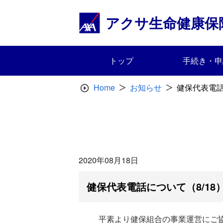
Skip
to
アクサ生命健康保
content
トップ
手続き・申
Home
お知らせ
健保代表電話
2020年08月18日
健保代表電話について（8/18
平素より健保組合の事業運営にご