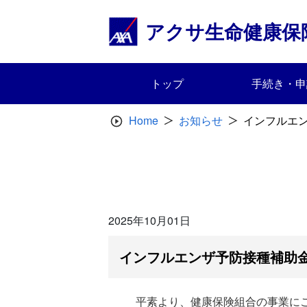
Skip
to
アクサ生命健康保
content
トップ
手続き・申
Home
お知らせ
インフルエ
2025年10月01日
インフルエンザ予防接種補助
平素より、健康保険組合の事業に