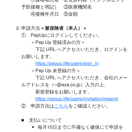
予防接種と明記） ③医療機関名
④接種年月日 ⑤金額
申請方法
＜被保険者（本人）＞
① PepUpにログインしてください。
＜Pep Up 登録済みの方＞
下記 URL へアクセスいただき、ログインを
お願いします。
https://pepup.life/users/sign_in
＜Pep Up 未登録の方＞
下記 URL へアクセスいただき、会社のメー
ルアドレスを（~@axa.co.jp）入力の上、
新規登録をお願いします。
https://pepup.life/users/invitation/resend
② 申請方法は
こちら
をご確認ください。
■ 支払いについて
毎月15日までに不備なく健保にて申請を