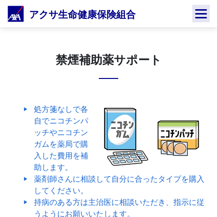
Skip
アクサ生命健康保険組合
to
content
禁煙補助薬サポート
処方箋なしで各
自でニコチンパ
ッチやニコチン
ガムを薬局で購
入した費用を補
助します。
薬剤師さんに相談して自分に合ったタイプを購入
してください。
持病のある方は主治医に相談いただき、指示に従
うようにお願いいたします。