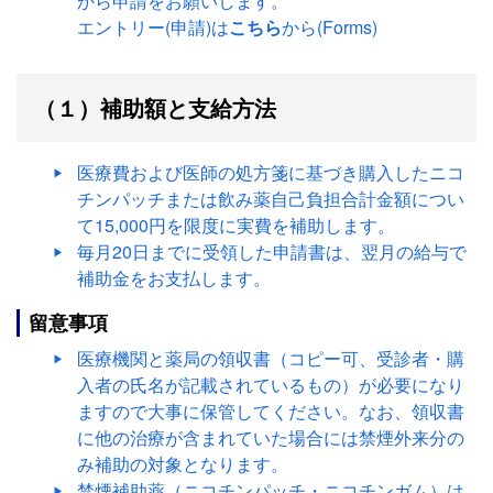
から申請をお願いします。
エントリー(申請)は
こちら
から(Forms)
（１）補助額と支給方法
医療費および医師の処方箋に基づき購入したニコ
チンパッチまたは飲み薬自己負担合計金額につい
て15,000円を限度に実費を補助します。
毎月20日までに受領した申請書は、翌月の給与で
補助金をお支払します。
留意事項
医療機関と薬局の領収書（コピー可、受診者・購
入者の氏名が記載されているもの）が必要になり
ますので大事に保管してください。なお、領収書
に他の治療が含まれていた場合には禁煙外来分の
み補助の対象となります。
禁煙補助薬（ニコチンパッチ・ニコチンガム）は