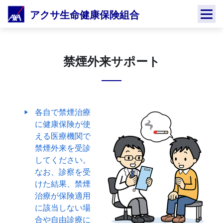
Skip
アクサ生命健康保険組合
to
content
禁煙外来サポート
各自で禁煙治療
に健康保険が使
える医療機関で
禁煙外来を受診
してください。
なお、診察を受
けた結果、禁煙
治療が保険適用
に該当しない場
合や自由診療に